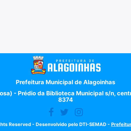
Prefeitura Municipal de Alagoinhas
osa) - Prédio da Biblioteca Municipal s/n, cen
8374
ights Reserved - Desenvolvido pelo DTI-SEMAD -
Prefeitu